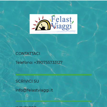
CONTATTACI
Telefono: +390755733127
SCRIVICI SU
info@felastviaggi.it